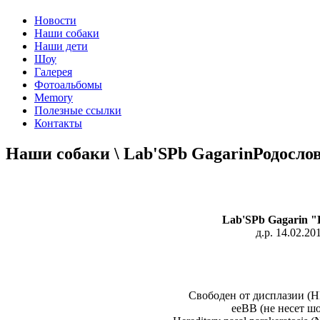
Новости
Наши собаки
Наши дети
Шоу
Галерея
Фотоальбомы
Memory
Полезные ссылки
Контакты
Наши собаки \ Lab'SPb Gagarin
Родосло
Lab'SPb Gagarin 
д.р.
14.02.20
Cвободен от дисплазии (H
eeBB (не несет ш