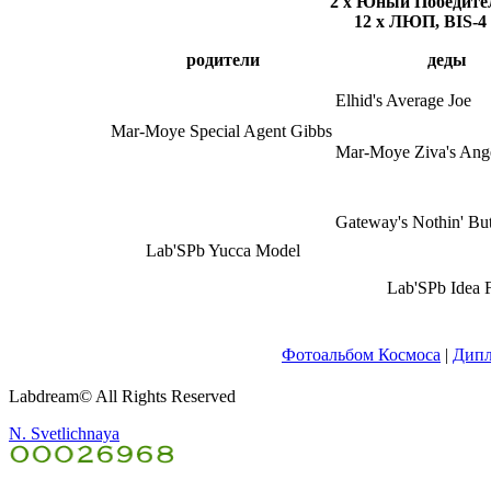
2 x Юный Победите
12 х ЛЮП, BIS-4 
родители
деды
Elhid's Average Joe
Mar-Moye Special Agent Gibbs
Mar-Moye Ziva's Ang
Gateway's Nothin' Bu
Lab'SPb Yucca Model
Lab'SPb Idea 
Фотоальбом Космоса
|
Дип
Labdream© All Rights Reserved
N. Svetlichnaya