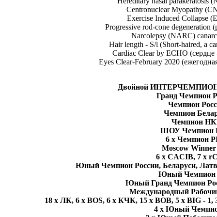
Hereditary nasal parakeratosis 
Centronuclear Myopathy (CN
Exercise Induced Collapse (E
Progressive rod-cone degeneration (
Narcolepsy (NARC) canarc-
Hair length - S/l (Short-haired, a car
Cardiac Clear by ECHO (сердце -
Eyes Clear-February 2020 (ежегодная
Двойной ИНТЕРЧЕМПИОН (C.
Гранд Чемпион Р
Чемпион Росс
Чемпион Белар
Чемпион НК
ШОУ Чемпион 
6 х Чемпион 
Moscow Winner
6 x CACIB, 7 x r
Юный Чемпион России, Беларуси, Латв
Юный Чемпион
Юный Гранд Чемпион Рос
Международный Рабочи
18 x ЛК, 6 х BOS, 6 х КЧК, 15 х BOB, 5 х BIG - 1, 3 
4 х Юный Чемпи