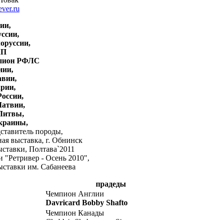
ever.ru
ии,
ссии,
оруссии,
КП
пион РФЛС
нии,
вии,
рии,
оссии,
атвии,
Литвы,
краины,
тавитель породы,
ая выставка, г. Обнинск
тавки, Полтава`2011
"Ретривер - Осень 2010",
ставки им. Сабанеева
прадеды
Чемпион Англии
Davricard Bobby Shafto
Чемпион Канады