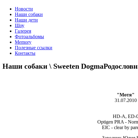
Новости
Наши собаки
Наши дети
Шоу
Галерея
Фотоальбомы
Memory
Полезные ссылки
Контакты
Наши собаки \ Sweeten Dogma
Родословн
"Мотя"
31.07.2010
HD-A, ED-
Optigen PRA - Norm
EIC - clear by par
Заводчик Юлия 