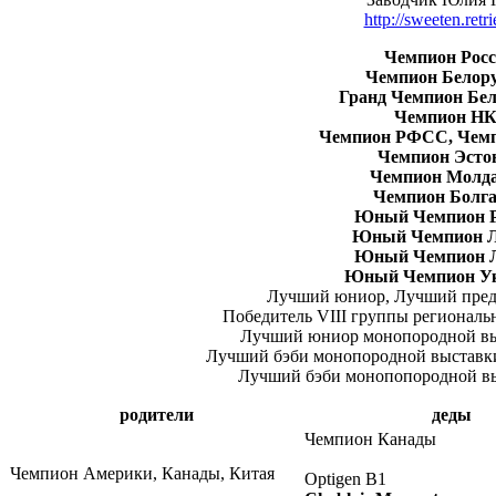
http://sweeten.retri
Чемпион Росс
Чемпион Белору
Гранд Чемпион Бел
Чемпион Н
Чемпион РФСС, Чем
Чемпион Эсто
Чемпион Молда
Чемпион Болга
Юный Чемпион Р
Юный Чемпион Л
Юный Чемпион 
Юный Чемпион У
Лучший юниор, Лучший предс
Победитель VIII группы региональн
Лучший юниор монопородной выс
Лучший бэби монопородной выставки 
Лучший бэби монопопородной вы
родители
деды
Чемпион Канады
Чемпион Америки, Канады, Китая
Optigen B1