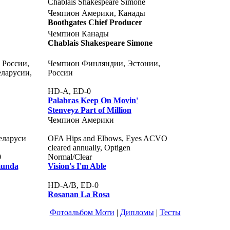
Chablais Shakespeare Simone
Чемпион Америки, Канады
Boothgates Chief Producer
Чемпион Канады
Chablais Shakespeare Simone
 России,
Чемпион Финляндии, Эстонии,
ларусии,
России
HD-A, ED-0
Palabras Keep On Movin'
Stenveyz Part of Million
Чемпион Америки
еларуси
OFA Hips and Elbows, Eyes ACVO
cleared annually, Optigen
0
Normal/Clear
munda
Vision's I'm Able
HD-A/B, ED-0
Rosanan La Rosa
Фотоальбом Моти
|
Дипломы
|
Тесты