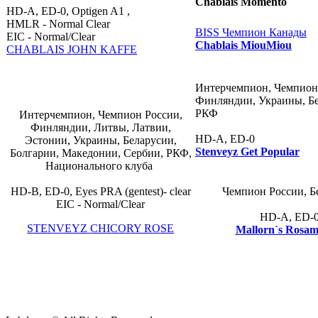
Chablais Momento
HD-A, ED-0, Optigen A1 ,
HMLR - Normal Clear
BISS Чемпион Канады
EIC - Normal/Clear
Chablais MiouMiou
CHABLAIS JOHN KAFFE
Интерчемпион, Чемпион
Финляндии, Украины, Бе
РКФ
Интерчемпион, Чемпион России,
Финляндии, Литвы, Латвии,
HD-A, ED-0
Эстонии, Украины, Беларусии,
Stenveyz Get Popular
Болгарии, Македонии, Сербии, РКФ,
Национального клуба
HD-В, ED-0, Eyes PRA (gentest)- clear
Чемпион России, Б
EIC - Normal/Clear
HD-A, ED-
STENVEYZ CHICORY ROSE
Mallorn`s Rosa