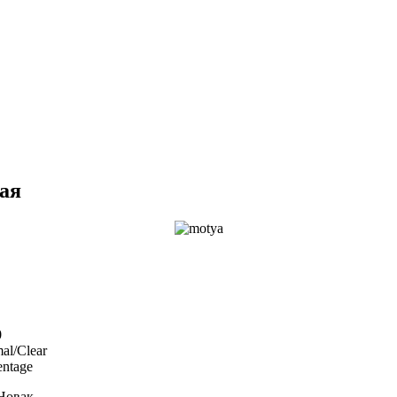
ая
0
al/Clear
entage
Новак