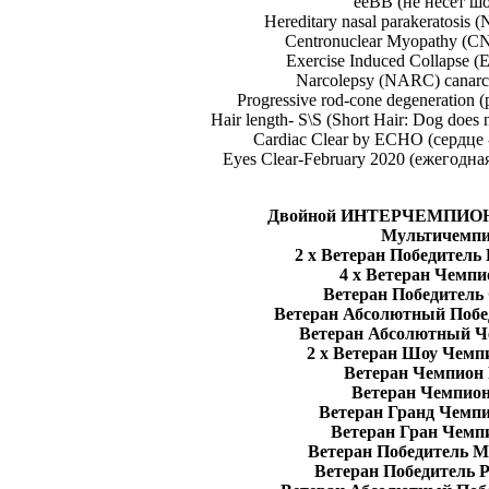
eeBB (не несет ш
Hereditary nasal parakeratosis 
Centronuclear Myopathy (CN
Exercise Induced Collapse (E
Narcolepsy (NARC) canarc-
Progressive rod-cone degeneration (
Hair length- S\S (Short Hair: Dog does n
Cardiac Clear by ECHO (сердце -
Eyes Clear-February 2020 (ежегодная
Двойной ИНТЕРЧЕМПИОН (C
Мультичемп
2 х Ветеран Победитель 
4 х Ветеран Чемп
Ветеран Победитель
Ветеран Абсолютный Побе
Ветеран Абсолютный Ч
2 х Ветеран Шоу Чемпи
Ветеран Чемпион 
Ветеран Чемпио
Ветеран Гранд Чемпи
Ветеран Гран Чемп
Ветеран Победитель М
Ветеран Победитель Р