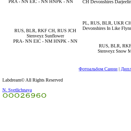
PRA - NN EIC - NN HNPK - NN
CH Devonshires Darjeeli
PL, RUS, BLR, UKR C
Devonshires In Like Flyn
RUS, BLR, RKF CH, RUS JCH
Stenveyz Sunflower
PRA- NN EIC - NM HNPK - NN
RUS, BLR, RK
Stenveyz Snow 
Фотоальбом Санни
|
Дип
Labdream© All Rights Reserved
N. Svetlichnaya