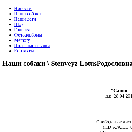
Новости
Наши собаки
Наши дети
Шоу
Галерея
Фотоальбомы
Memory
Полезные ссылки
Контакты
Наши собаки \ Stenveyz Lotus
Родословн
"Санни"
д.р.
28.04.20
Свободен от дис
(HD-А/A,ED-0