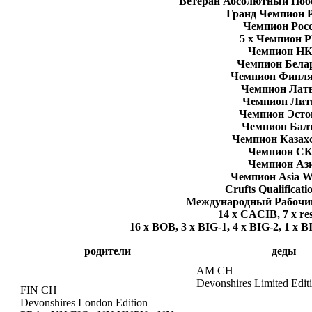
Ветеран Абсолютный Побе
Гранд Чемпион 
Чемпион Рос
5 х Чемпион 
Чемпион Н
Чемпион Бела
Чемпион Финл
Чемпион Лат
Чемпион Ли
Чемпион Эсто
Чемпион Бал
Чемпион Казах
Чемпион С
Чемпион Аз
Чемпион Asia W
Crufts Qualificati
Международный Рабочи
14 x CACIB, 7 x r
16 х BOB, 3 х BIG-1, 4 х BIG-2, 1 х BI
родители
деды
AM CH
Devonshires Limited Edit
FIN CH
Devonshires London Edition