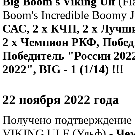
Big Boom's Viking Ulf
(Fl
Boom's Incredible Boomy J
САС, 2 х КЧП, 2 х Лучш
2 х Чемпион РКФ, Побед
Победитель "России 202
2022", BIG - 1 (1/14) !!!
22 ноября 2022 года
Получено подтверждение
VIKING ULF (Ульф) -
Чем