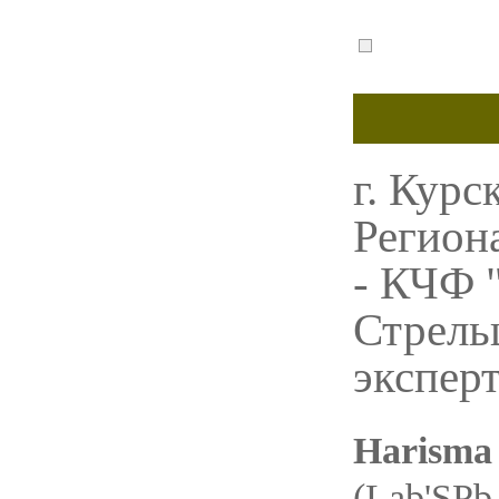
г. Курс
Регион
- КЧФ 
Стрель
эксперт
Harisma
(Lab'SPb