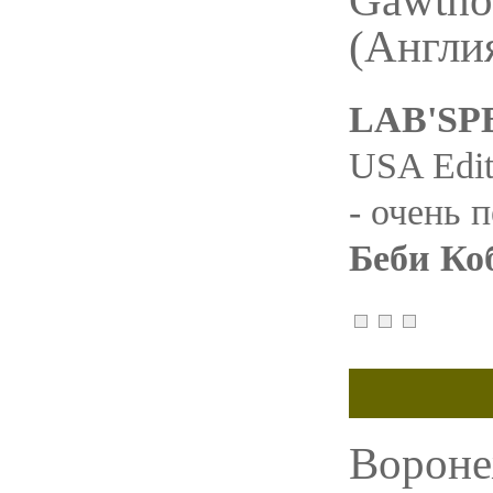
Gawtho
(Англи
LAB'SPB
USA Edit
- очень 
Беби Ко
Вороне