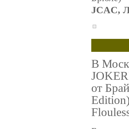
JCAC, 
В Москв
JOKER"
от Бра
Edition
Floules