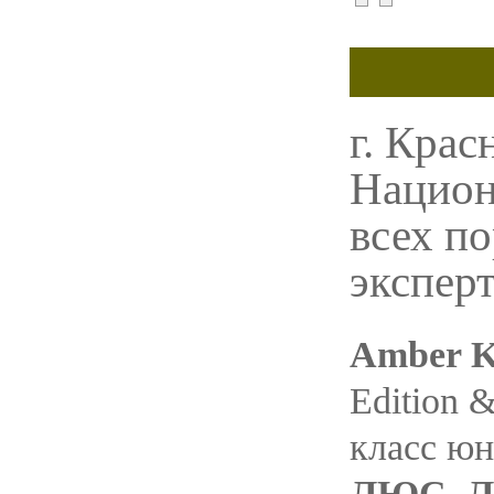
г. Крас
Национ
всех п
экспер
Amber K
Edition &
класс юн
ЛЮС, ЛЮ