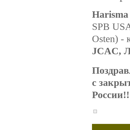
Harisma
SPB USA 
Osten) -
JCAC, 
Поздрав
с закры
России!!