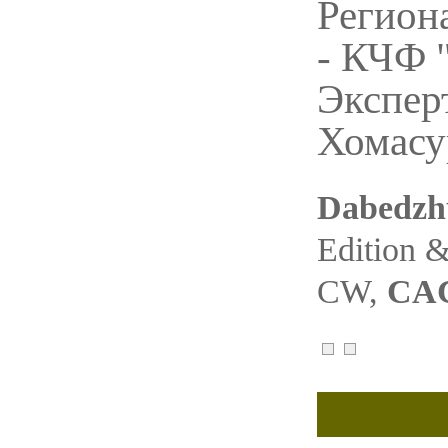
Регион
- КЧФ 
Эксперт
Хомасур
Dabedzhu
Edition &
СW,
CAC