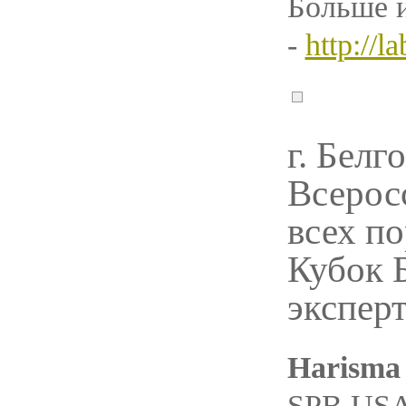
Больше 
-
http://l
г. Белг
Всерос
всех п
Кубок 
эксперт
Harisma
SPB USA 