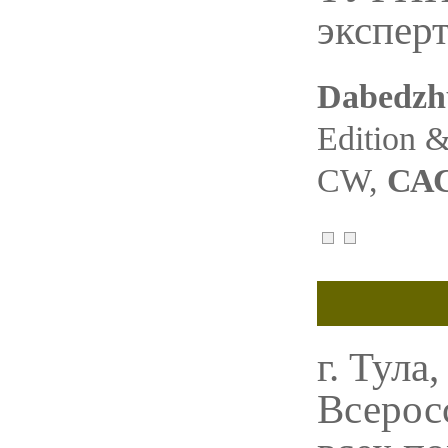
экспер
Dabedzhu
Edition &
СW,
САС
г. Тула
Всерос