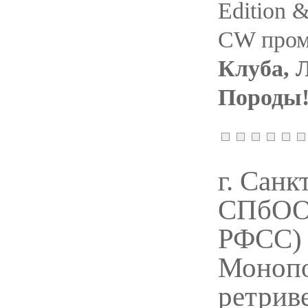
Edition &
СW пром
Клуба, 
Породы!
г. Санк
CПбОО
РФСС)
Монопо
ретриве