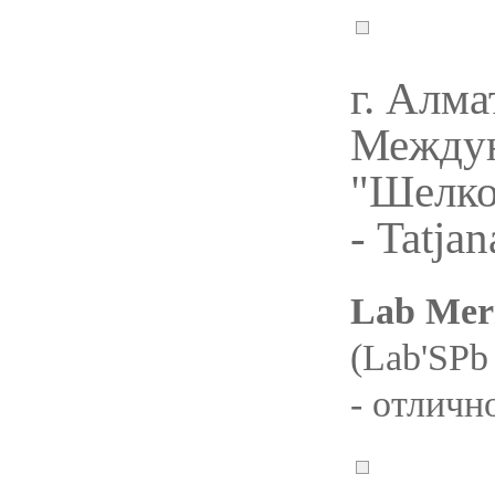
г. Алма
Междун
"Шелко
- Tatjan
Lab Merr
(Lab'SPb
- отличн