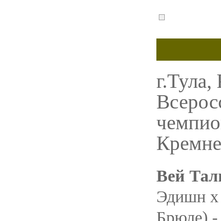
г.Тула,
Всерос
чемпио
Кремне
Вей Тал
Эдишн х
Брюле) -