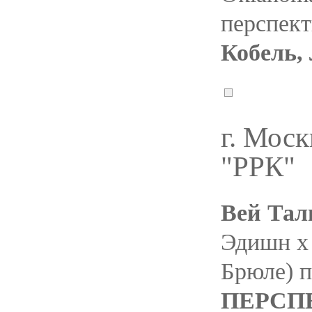
перспект
Кобель,
г. Мос
"РРК"
Вей Тал
Эдишн х
Брюле) 
ПЕРСП