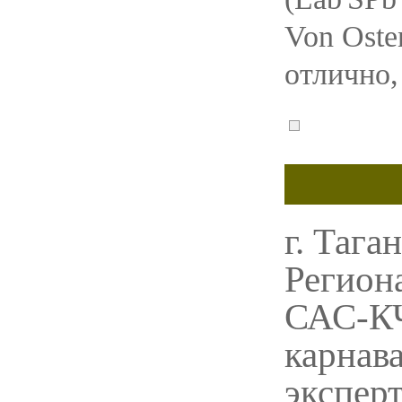
Von Oste
отлично,
г. Тага
Регион
САС-КЧ
карнава
экспер