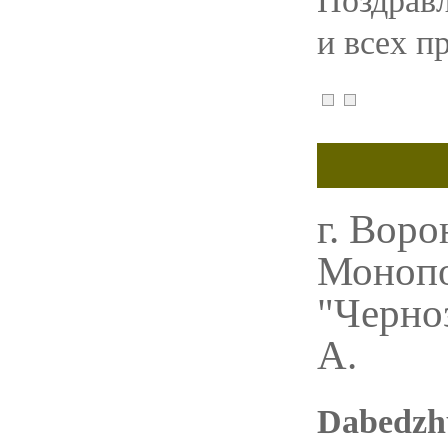
Поздравл
и всех п
г. Воро
Монопо
"Черноз
А.
Dabedzh