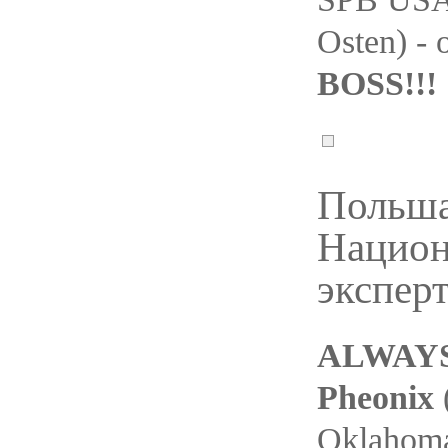
Osten) -
BOSS!!!
Польша
Национ
эксперт
ALWAYS 
Pheonix
Oklahoma