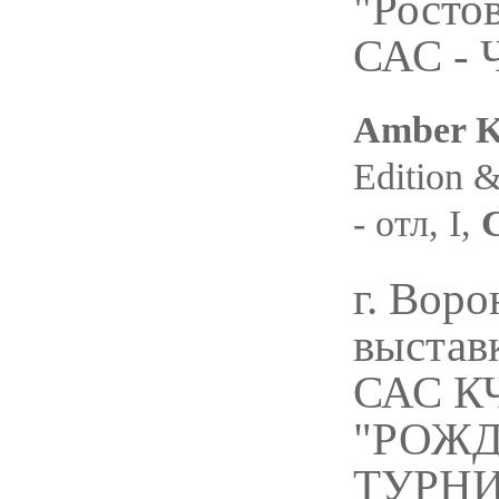
"Росто
САС - 
Amber K
Edition &
- отл, I,
г. Воро
выставк
САС К
"РОЖ
ТУРНИ