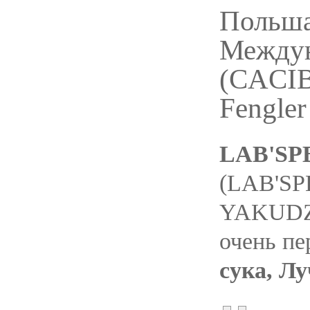
Польша,
Междун
(СACIB)
Fengler
LAB'SP
(LAB'SP
YAKUDZ
очень пе
сука, Л