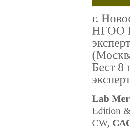
г. Ново
НГОО 
экспер
(Москва
Бест 8
экспер
Lab Mer
Edition &
СW,
САС