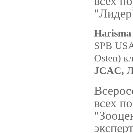
всех п
"Лидер"
Harisma
SPB USA 
Osten) к
JCAC, 
Всерос
всех п
"Зооце
эксперт