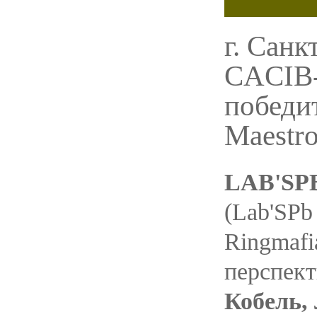
г. Санк
CACIB-
победит
Maestro
LAB'SPB
(Lab'SPb
Ringmafia
перспект
Кобель,