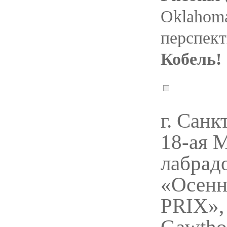
Oklahoma
перспект
Кобель!
г. Санк
18-ая 
лабрад
«Осен
PRIX», 