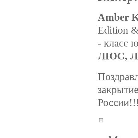
Amber K
Edition &
- класс 
ЛЮС, Л
Поздравл
закрыти
России!!