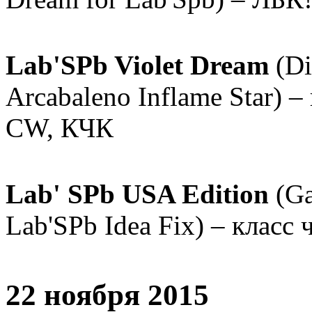
Lab'SPb Violet Dream
(Di
Arcabaleno Inflame Star) –
СW, КЧК
Lab' SPb USA Edition
(Ga
Lab'SPb Idea Fix) – класс
22 ноября 2015