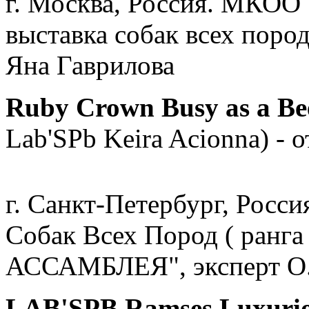
г. Москва, Россия. МКОО
выставка собак всех пор
Яна Гаврилова
Ruby Crown Busy as a B
Lab'SPb Keira Acionna) - о
г. Санкт-Петербург, Росс
Собак Всех Пород ( ран
АССАМБЛЕЯ", эксперт О.
LAB'SPB Ramses Luxurio