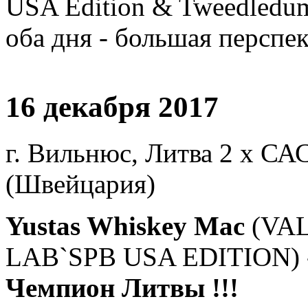
USA Edition & Tweedledum
оба дня - большая перспе
16 декабря 2017
г. Вильнюс, Литва 2 х САС
(Швейцария)
Yustas Whiskey Mac
(VA
LAB`SPB USA EDITION) - 
Чемпион Литвы !!!