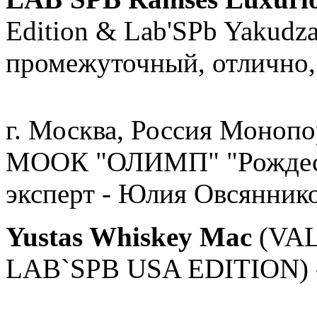
Edition & Lab'SPb Yakudza
промежуточный, отлично,
г. Москва, Россия Монопо
МООК "ОЛИМП" "Рождеств
эксперт - Юлия Овсянник
Yustas Whiskey Mac
(VA
LAB`SPB USA EDITION) -